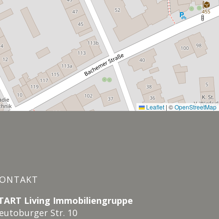
Leaflet
|
©
OpenStreetMap
ONTAKT
TART Living Immobiliengruppe
eutoburger Str. 10